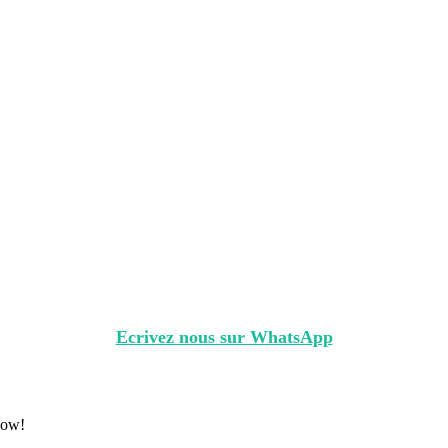
Vous souhaitez utiliser un autre moyen de paiement?
Ecrivez nous sur WhatsApp
elow!