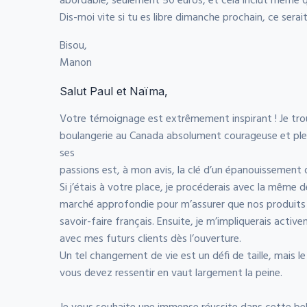
abordable, seulement 50 euros, et cela inclut même q
Dis-moi vite si tu es libre dimanche prochain, ce sera
Bisou,
Manon
Salut Paul et Naïma,
Votre témoignage est extrêmement inspirant ! Je trou
boulangerie au Canada absolument courageuse et plein
ses
passions est, à mon avis, la clé d’un épanouissement 
Si j’étais à votre place, je procéderais avec la même 
marché approfondie pour m’assurer que nos produits
savoir-faire français. Ensuite, je m’impliquerais active
avec mes futurs clients dès l’ouverture.
Un tel changement de vie est un défi de taille, mais le
vous devez ressentir en vaut largement la peine.