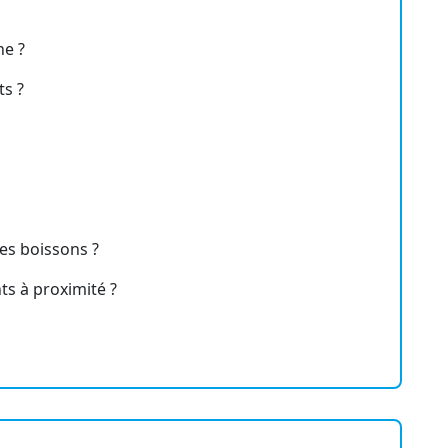
he ?
ts ?
es boissons ?
ts à proximité ?