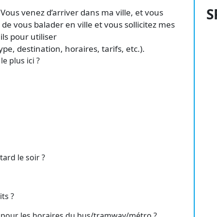
S
 Vous venez d’arriver dans ma ville, et vous
 de vous balader en ville et vous sollicitez mes
ls pour utiliser
e, destination, horaires, tarifs, etc.).
e plus ici ?
ard le soir ?
ts ?
pour les horaires du bus/tramway/métro ?