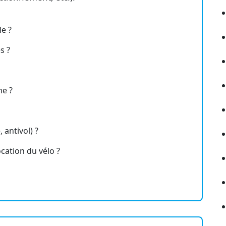
le ?
s ?
ne ?
 antivol) ?
ocation du vélo ?