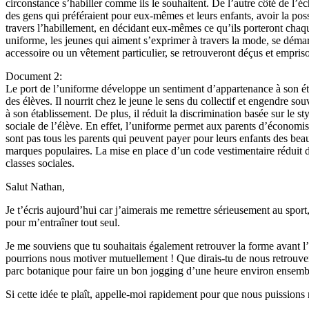
circonstance s’habiller comme ils le souhaitent. De l’autre côté de l’éch
des gens qui préféraient pour eux-mêmes et leurs enfants, avoir la poss
travers l’habillement, en décidant eux-mêmes ce qu’ils porteront chaqu
uniforme, les jeunes qui aiment s’exprimer à travers la mode, se démar
accessoire ou un vêtement particulier, se retrouveront déçus et empris
Document 2:
Le port de l’uniforme développe un sentiment d’appartenance à son é
des élèves. Il nourrit chez le jeune le sens du collectif et engendre souv
à son établissement. De plus, il réduit la discrimination basée sur le sty
sociale de l’élève. En effet, l’uniforme permet aux parents d’économi
sont pas tous les parents qui peuvent payer pour leurs enfants des bea
marques populaires. La mise en place d’un code vestimentaire réduit do
classes sociales.
Salut Nathan,
Je t’écris aujourd’hui car j’aimerais me remettre sérieusement au spo
pour m’entraîner tout seul.
Je me souviens que tu souhaitais également retrouver la forme avant l’é
pourrions nous motiver mutuellement ! Que dirais-tu de nous retrouve
parc botanique pour faire un bon jogging d’une heure environ ensemb
Si cette idée te plaît, appelle-moi rapidement pour que nous puissions 