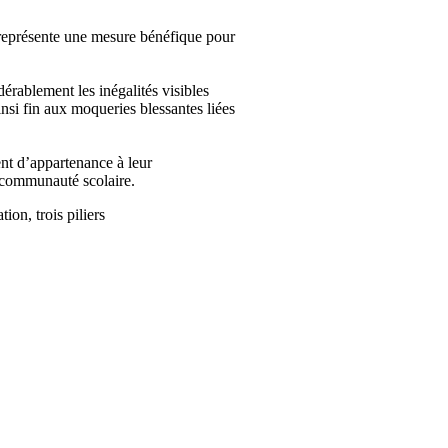
 représente une mesure bénéfique pour
rablement les inégalités visibles
insi fin aux moqueries blessantes liées
ent d’appartenance à leur
la communauté scolaire.
ion, trois piliers