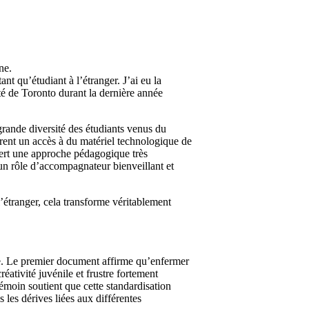
ne.
nt qu’étudiant à l’étranger. J’ai eu la
té de Toronto durant la dernière année
grande diversité des étudiants venus du
rent un accès à du matériel technologique de
uvert une approche pédagogique très
 un rôle d’accompagnateur bienveillant et
’étranger, cela transforme véritablement
e. Le premier document affirme qu’enfermer
éativité juvénile et frustre fortement
moin soutient que cette standardisation
s les dérives liées aux différentes